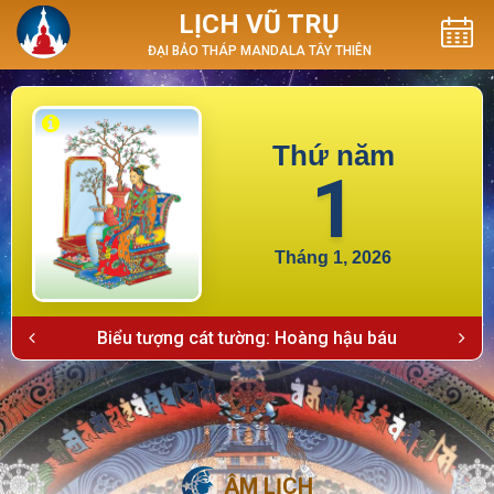
LỊCH VŨ TRỤ
ĐẠI BẢO THÁP MANDALA TÂY THIÊN
Thứ năm
1
Tháng 1, 2026
Biểu tượng cát tường: Hoàng hậu báu
ÂM LỊCH