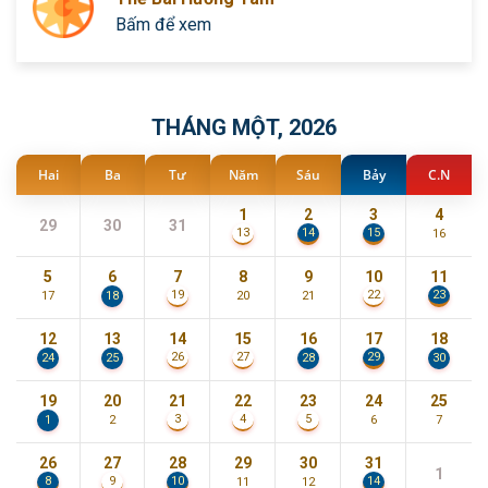
Bấm để xem
THÁNG MỘT, 2026
Hai
Ba
Tư
Năm
Sáu
Bảy
C.N
1
2
3
4
29
30
31
14
15
13
16
5
6
7
8
9
10
11
23
19
22
17
18
20
21
12
13
14
15
16
17
18
29
26
27
24
25
28
30
19
20
21
22
23
24
25
3
4
5
1
2
6
7
26
27
28
29
30
31
1
8
10
14
9
11
12