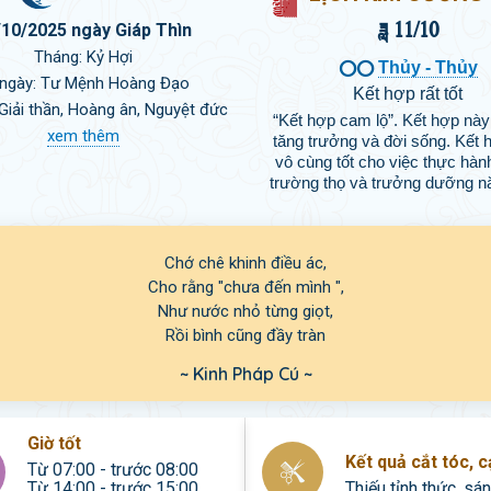
 11/10
/10/2025 ngày Giáp Thìn
Tháng: Kỷ Hợi

Thủy - Thủy
 ngày: Tư Mệnh Hoàng Đạo
Kết hợp rất tốt
 Giải thần, Hoàng ân, Nguyệt đức
“Kết hợp cam lộ”. Kết hợp này
xem thêm
tăng trưởng và đời sống. Kết 
vô cùng tốt cho việc thực hành
trường thọ và trưởng dưỡng n
Chớ chê khinh điều ác,

Cho rằng "chưa đến mình ",

Như nước nhỏ từng giọt,

Rồi bình cũng đầy tràn
~ Kinh Pháp Cú ~
Giờ tốt
Kết quả cắt tóc, 
Từ 07:00 - trước 08:00
Từ 14:00 - trước 15:00
Thiếu tỉnh thức, sá