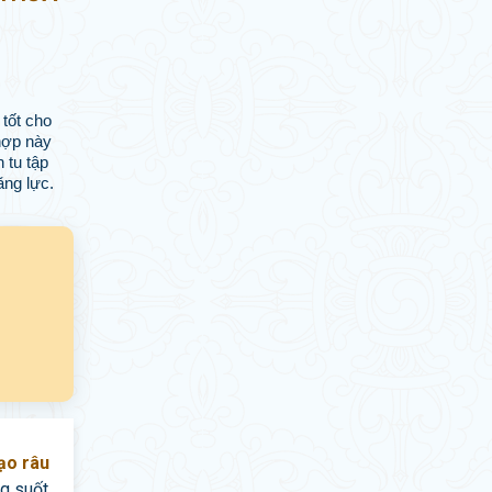
 tốt cho
hợp này
 tu tập
ăng lực.
cạo râu
ng suốt