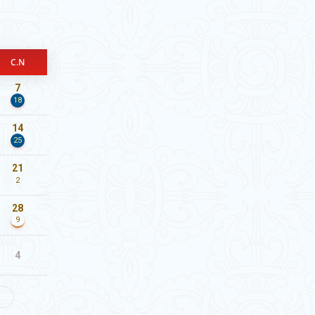
C.N
7
18
14
25
21
2
28
9
4