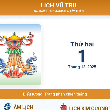
LỊCH VŨ TRỤ
ĐẠI BẢO THÁP MANDALA TÂY THIÊN
Thứ hai
1
Tháng 12, 2025
Biểu tượng: Tràng phan chiến thắng
ÂM LỊCH
LỊCH KIM CƯƠNG