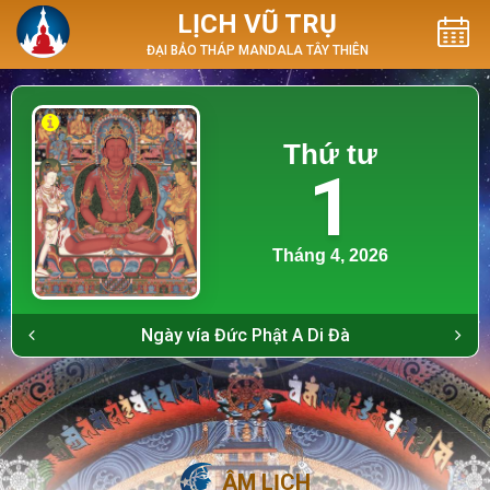
LỊCH VŨ TRỤ
ĐẠI BẢO THÁP MANDALA TÂY THIÊN
Thứ tư
1
Tháng 4, 2026
Ngày vía Đức Phật A Di Đà
ÂM LỊCH