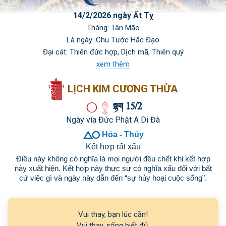
14/2/2026 ngày Ất Tỵ
Tháng: Tân Mão
Là ngày: Chu Tước Hắc Đạo
Đại cát: Thiên đức hợp, Dịch mã, Thiên quý
xem thêm
LỊCH KIM CƯƠNG THỪA

 15/2
Ngày vía Đức Phật A Di Đà

Hỏa - Thủy
Kết hợp rất xấu
Điều này không có nghĩa là mọi người đều chết khi kết hợp
này xuất hiện. Kết hợp này thực sự có nghĩa xấu đối với bất
cứ việc gì và ngày này dẫn đến “sự hủy hoại cuộc sống”.
Vui thay, bạn lúc cần!

Vui thay, sống biết đủ,
