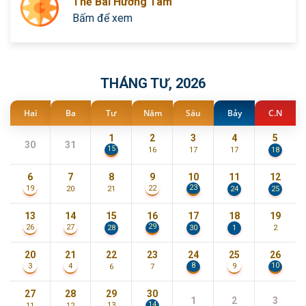
Thẻ Bài Hướng Tâm
Bấm để xem
THÁNG TƯ, 2026
Hai
Ba
Tư
Năm
Sáu
Bảy
C.N
1
2
3
4
5
30
31
15
16
17
17
18
6
7
8
9
10
11
12
23
19
22
20
21
24
25
13
14
15
16
17
18
19
29
26
27
28
30
1
2
20
21
22
23
24
25
26
8
10
3
4
9
6
7
27
28
29
30
1
2
3
14
13
11
12