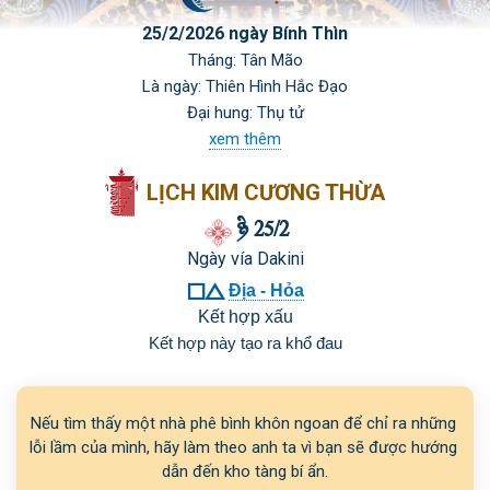
25/2/2026 ngày Bính Thìn
Tháng: Tân Mão
Là ngày: Thiên Hình Hắc Đạo
Đại hung: Thụ tử
xem thêm
LỊCH KIM CƯƠNG THỪA

 25/2
Ngày vía Dakini

Địa - Hỏa
Kết hợp xấu
Kết hợp này tạo ra khổ đau
Nếu tìm thấy một nhà phê bình khôn ngoan để chỉ ra những 
lỗi lầm của mình, hãy làm theo anh ta vì bạn sẽ được hướng 
dẫn đến kho tàng bí ẩn.