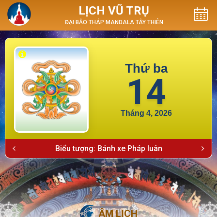
LỊCH VŨ TRỤ
ĐẠI BẢO THÁP MANDALA TÂY THIÊN
Thứ ba
14
Tháng 4, 2026
Biểu tượng: Bánh xe Pháp luân
ÂM LỊCH