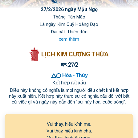
27/2/2026 ngày Mậu Ngọ
Tháng: Tân Mão
Là ngày: Kim Quỹ Hoàng Đạo
Đại cát: Thiên đức
xem thêm
LỊCH KIM CƯƠNG THỪA
 27/2

Hỏa - Thủy
Kết hợp rất xấu
Điều này không có nghĩa là mọi người đều chết khi kết hợp
này xuất hiện. Kết hợp này thực sự có nghĩa xấu đối với bất
cứ việc gì và ngày này dẫn đến “sự hủy hoại cuộc sống”.
Vui thay, hiếu kính mẹ,

Vui thay, hiếu kính cha,

Vui thay, kính Sa môn,
