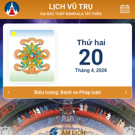
LỊCH VŨ TRỤ
ĐẠI BẢO THÁP MANDALA TÂY THIÊN
Thứ hai
20
Tháng 4, 2026
Biểu tượng: Bánh xe Pháp luân
ÂM LỊCH