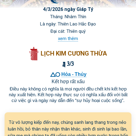
4/3/2026 ngày Giáp Tý
Tháng: Nhâm Thìn
Là ngày: Thiên Lao Hắc Đạo
Đại cát: Thiên quý
xem thêm
LỊCH KIM CƯƠNG THỪA
 3/3

Hỏa - Thủy
Kết hợp rất xấu
Điều này không có nghĩa là mọi người đều chết khi kết hợp
này xuất hiện. Kết hợp này thực sự có nghĩa xấu đối với bất
cứ việc gì và ngày này dẫn đến “sự hủy hoại cuộc sống”.
Từ vô lượng kiếp đến nay, chúng sanh lang thang trong nẻo 
luân hồi, bỏ thân này nhận thân khác, sinh đi sinh lại bao lần, 
sữa mẹ mà chúng ta đã uống còn nhiều hơn nước trong bốn 