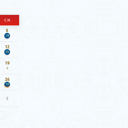
C.N
5
18
12
25
19
2
26
10
3