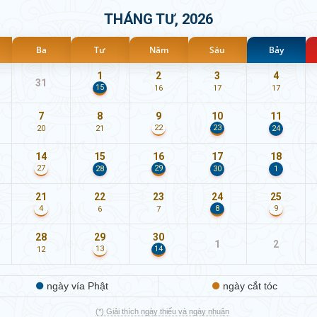
THÁNG TƯ, 2026
Ba
Tư
Năm
Sáu
Bảy
1
2
3
4
31
15
16
17
17
7
8
9
10
11
23
22
20
21
24
14
15
16
17
18
29
27
28
30
1
21
22
23
24
25
8
4
9
6
7
28
29
30
1
2
14
13
12
ngày vía Phật
ngày cắt tóc
(*) Giải thích ngày thiếu và ngày nhuận