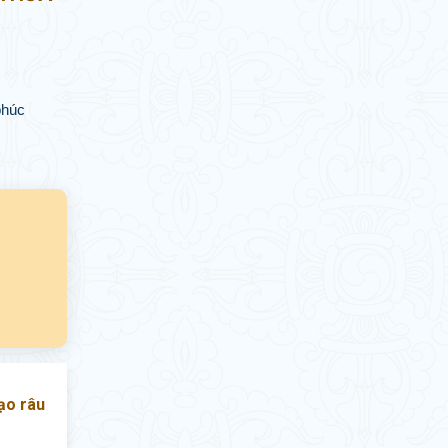
phúc
cạo râu