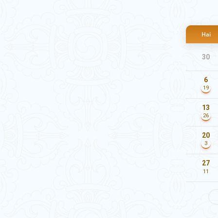
Hai
30
6
19
13
26
20
3
27
11