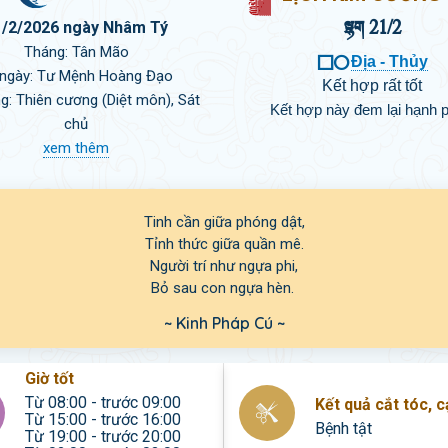
 21/2
1/2/2026 ngày Nhâm Tý
Tháng: Tân Mão

Địa - Thủy
 ngày: Tư Mệnh Hoàng Đạo
Kết hợp rất tốt
g: Thiên cương (Diệt môn), Sát
Kết hợp này đem lại hạnh 
chủ
xem thêm
Tinh cần giữa phóng dật,

Tỉnh thức giữa quần mê.

Người trí như ngựa phi,

~ Kinh Pháp Cú ~
Giờ tốt
Từ 08:00 - trước 09:00
Kết quả cắt tóc, 
Từ 15:00 - trước 16:00
Bệnh tật
Từ 19:00 - trước 20:00