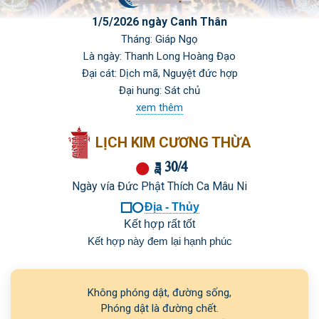
1/5/2026 ngày Canh Thân
Tháng: Giáp Ngọ
Là ngày: Thanh Long Hoàng Đạo
Đại cát: Dịch mã, Nguyệt đức hợp
Đại hung: Sát chủ
xem thêm
LỊCH KIM CƯƠNG THỪA

 30/4
Ngày vía Đức Phật Thích Ca Mâu Ni

Địa - Thủy
Kết hợp rất tốt
Kết hợp này đem lại hạnh phúc
Không phóng dật, đường sống,

Phóng dật là đường chết.
