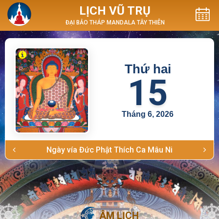
LỊCH VŨ TRỤ
ĐẠI BẢO THÁP MANDALA TÂY THIÊN
Thứ hai
15
Tháng 6, 2026
Ngày vía Đức Phật Thích Ca Mâu Ni
ÂM LỊCH