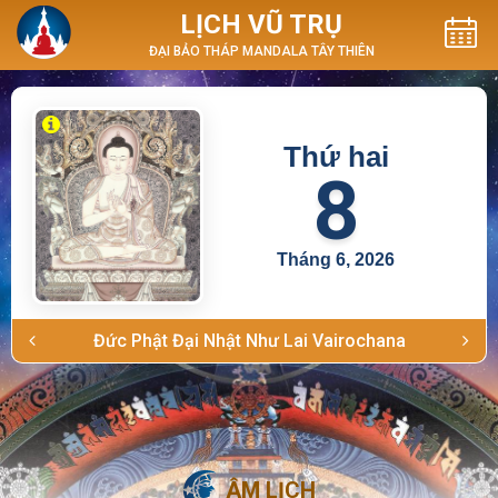
LỊCH VŨ TRỤ
ĐẠI BẢO THÁP MANDALA TÂY THIÊN
Thứ hai
8
Tháng 6, 2026
Đức Phật Đại Nhật Như Lai Vairochana
ÂM LỊCH