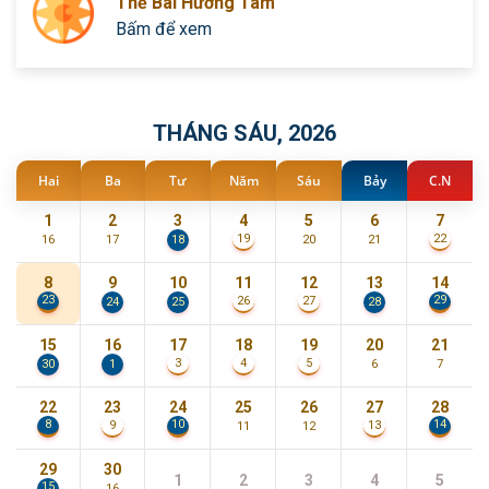
Thẻ Bài Hướng Tâm
Bấm để xem
THÁNG SÁU, 2026
Hai
Ba
Tư
Năm
Sáu
Bảy
C.N
1
2
3
4
5
6
7
19
22
16
17
18
20
21
8
9
10
11
12
13
14
23
29
26
27
24
25
28
15
16
17
18
19
20
21
3
4
5
30
1
6
7
22
23
24
25
26
27
28
8
10
14
9
13
11
12
29
30
1
2
3
4
5
15
16