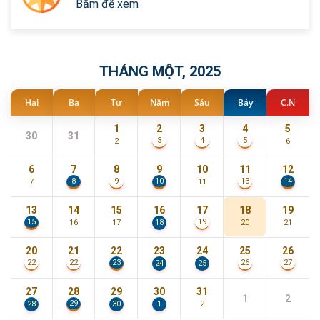
Bấm để xem
THÁNG MỘT, 2025
Hai
Ba
Tư
Năm
Sáu
Bảy
C.N
1
2
3
4
5
30
31
3
4
5
2
6
6
7
8
9
10
11
12
8
10
14
9
13
7
11
13
14
15
16
17
18
19
15
19
16
17
18
20
21
20
21
22
23
24
25
26
23
22
22
26
27
24
25
27
28
29
30
31
1
2
29
28
30
1
2