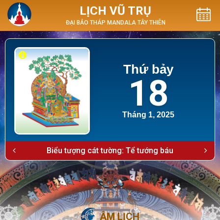
LỊCH VŨ TRỤ
ĐẠI BẢO THÁP MANDALA TÂY THIÊN
Thứ bảy
18
Tháng 1, 2025
Biểu tượng cát tường: Tể tướng báu
ÂM LỊCH