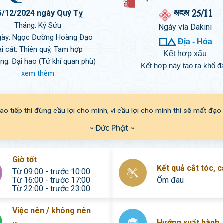

 25/11
5/12/2024 ngày Quý Tỵ
Tháng: Kỷ Sửu
Ngày vía Dakini
gày: Ngọc Đường Hoàng Đạo

Địa - Hỏa
i cát: Thiên quý, Tam hợp
Kết hợp xấu
ung: Đại hao (Tử khí quan phù)
Kết hợp này tạo ra khổ đ
xem thêm
iao tiếp thì đừng cầu lợi cho mình, vì cầu lợi cho mình thì sẽ mất đạo
~ Đức Phật ~
Giờ tốt
Kết quả cắt tóc, 
Từ 09:00 - trước 10:00
Từ 16:00 - trước 17:00
Ốm đau
Từ 22:00 - trước 23:00
Việc nên / không nên
Hướng xuất hành