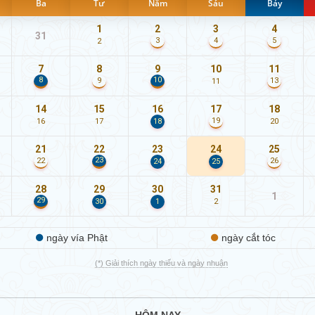
Ba
Tư
Năm
Sáu
Bảy
1
2
3
4
31
3
4
5
2
7
8
9
10
11
8
10
9
13
11
14
15
16
17
18
19
16
17
18
20
21
22
23
24
25
23
22
26
24
25
28
29
30
31
1
29
30
1
2
ngày vía Phật
ngày cắt tóc
(*) Giải thích ngày thiếu và ngày nhuận
HÔM NAY