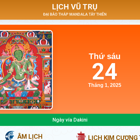
LỊCH VŨ TRỤ
ĐẠI BẢO THÁP MANDALA TÂY THIÊN
Thứ sáu
24
Tháng 1, 2025
Ngày vía Dakini
ÂM LỊCH
LỊCH KIM CƯƠNG