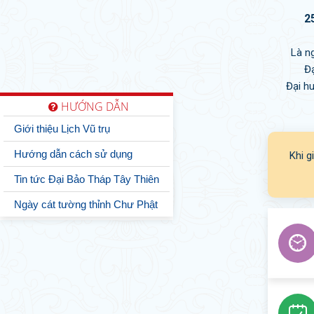
2
Là n
Đạ
Đại h
HƯỚNG DẪN
Giới thiệu Lịch Vũ trụ
Hướng dẫn cách sử dụng
Khi g
Tin tức Đại Bảo Tháp Tây Thiên
Ngày cát tường thỉnh Chư Phật