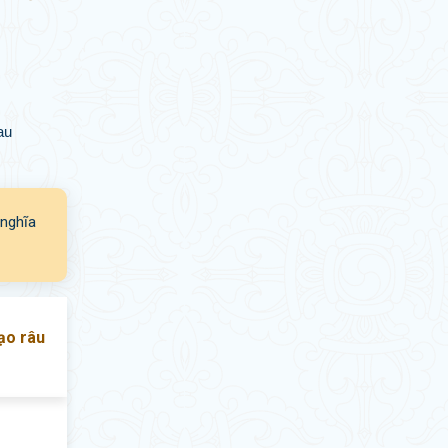
au
 nghĩa
cạo râu