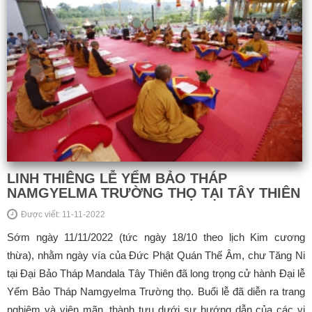
LINH THIÊNG LỄ YỂM BẢO THÁP
NAMGYELMA TRƯỜNG THỌ TẠI TÂY THIÊN
Được viết: 11-11-2022
Sớm ngày 11/11/2022 (tức ngày 18/10 theo lịch Kim cương
thừa), nhằm ngày vía của Đức Phật Quán Thế Âm, chư Tăng Ni
tại Đại Bảo Tháp Mandala Tây Thiên đã long trọng cử hành Đại lễ
Yểm Bảo Tháp Namgyelma Trường thọ. Buổi lễ đã diễn ra trang
nghiêm và viên mãn, thành tựu dưới sự hướng dẫn của các vị