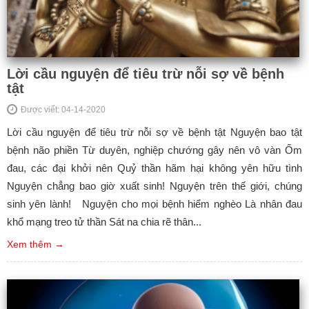
Lời cầu nguyện để tiêu trừ nỗi sợ về bệnh
tật
Được viết: 04-14-2020
Lời cầu nguyện để tiêu trừ nỗi sợ về bệnh tật Nguyện bao tật
bệnh não phiền Từ duyên, nghiệp chướng gây nên vô vàn Ốm
đau, các đại khởi nên Quỷ thần hãm hại không yên hữu tình
Nguyện chẳng bao giờ xuất sinh! Nguyện trên thế giới, chúng
sinh yên lành! Nguyện cho mọi bệnh hiểm nghèo Là nhân đau
khổ mạng treo tử thần Sát na chia rẽ thân...
Xem thêm →