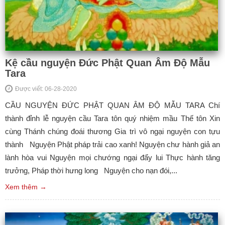
Kệ cầu nguyện Đức Phật Quan Âm Độ Mẫu
Tara
Được viết: 06-28-2020
CẦU NGUYỆN ĐỨC PHẬT QUAN ÂM ĐỘ MẪU TARA Chí
thành đỉnh lễ nguyện cầu Tara tôn quý nhiệm mầu Thế tôn Xin
cùng Thánh chúng đoái thương Gia trì vô ngại nguyện con tựu
thành Nguyện Phật pháp trải cao xanh! Nguyện chư hành giả an
lành hòa vui Nguyện mọi chướng ngại đẩy lui Thực hành tăng
trưởng, Pháp thời hưng long Nguyện cho nạn đói,...
Xem thêm →