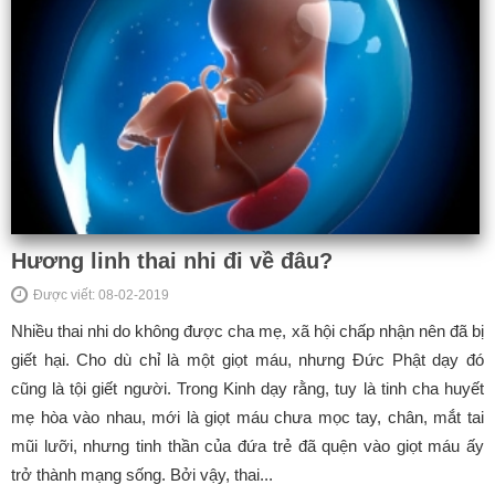
Hương linh thai nhi đi về đâu?
Được viết: 08-02-2019
Nhiều thai nhi do không được cha mẹ, xã hội chấp nhận nên đã bị
giết hại. Cho dù chỉ là một giọt máu, nhưng Đức Phật dạy đó
cũng là tội giết người. Trong Kinh dạy rằng, tuy là tinh cha huyết
mẹ hòa vào nhau, mới là giọt máu chưa mọc tay, chân, mắt tai
mũi lưỡi, nhưng tinh thần của đứa trẻ đã quện vào giọt máu ấy
trở thành mạng sống. Bởi vậy, thai...