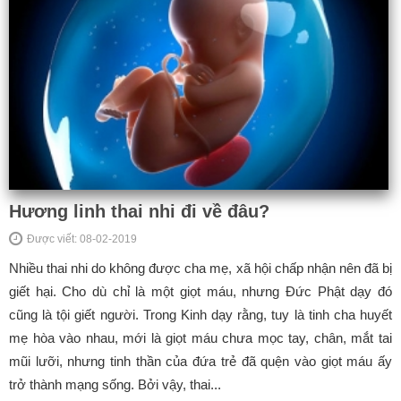
Hương linh thai nhi đi về đâu?
Được viết: 08-02-2019
Nhiều thai nhi do không được cha mẹ, xã hội chấp nhận nên đã bị
giết hại. Cho dù chỉ là một giọt máu, nhưng Đức Phật dạy đó
cũng là tội giết người. Trong Kinh dạy rằng, tuy là tinh cha huyết
mẹ hòa vào nhau, mới là giọt máu chưa mọc tay, chân, mắt tai
mũi lưỡi, nhưng tinh thần của đứa trẻ đã quện vào giọt máu ấy
trở thành mạng sống. Bởi vậy, thai...