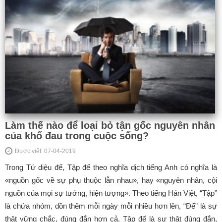
Làm thế nào để loại bỏ tận gốc nguyên nhân
của khổ đau trong cuộc sống?
Được viết: 07-04-2019
Trong Tứ diệu đế, Tập đế theo nghĩa dịch tiếng Anh có nghĩa là
«nguồn gốc về sự phụ thuộc lẫn nhau», hay «nguyên nhân, cội
nguồn của mọi sự tướng, hiện tượng». Theo tiếng Hán Việt, “Tập”
là chứa nhóm, dồn thêm mỗi ngày mỗi nhiều hơn lên, “Đế” là sự
thật vững chắc, đúng đắn hơn cả. Tập đế là sự thật đúng đắn,