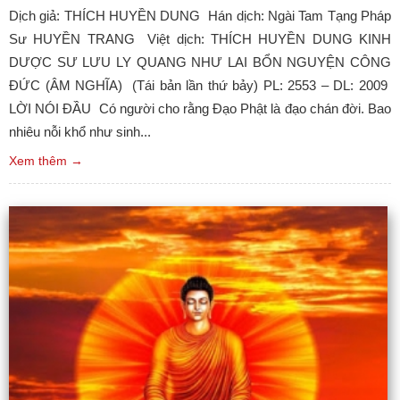
Dịch giả: THÍCH HUYỀN DUNG Hán dịch: Ngài Tam Tạng Pháp
Sư HUYỀN TRANG Việt dịch: THÍCH HUYỀN DUNG KINH
DƯỢC SƯ LƯU LY QUANG NHƯ LAI BỔN NGUYỆN CÔNG
ĐỨC (ÂM NGHĨA) (Tái bản lần thứ bảy) PL: 2553 – DL: 2009
LỜI NÓI ĐẦU Có người cho rằng Đạo Phật là đạo chán đời. Bao
nhiêu nỗi khổ như sinh...
Xem thêm →