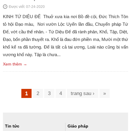
Được viết: 07-24-2020
KINH TỨ DIỆU ĐẾ Thuở xưa kia nơi Bồ đề cội, Đức Thích Tôn
tỏ hội Đạo màu, Nơi vườn Lộc Uyển lần đầu, Chuyển pháp Tứ
Đế, vớt cầu thế nhân. - Tứ Diệu Đế đã rành phân, Khổ, Tập, Diệt,
Đạo, bốn phần thuyết ra. Khổ là đau đớn phiền ma, Mười một thứ
khổ kể ra đã tường. Đế là tất cả tai ương, Loài nào cũng bị vấn
vương khổ này. Tập là chưa...
Xem thêm →
Trang
1
2
3
4
trang sau ›
»
Tin tức
Giáo pháp