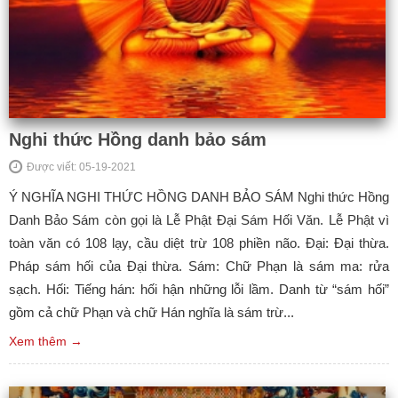
Nghi thức Hồng danh bảo sám
Được viết: 05-19-2021
Ý NGHĨA NGHI THỨC HỒNG DANH BẢO SÁM Nghi thức Hồng
Danh Bảo Sám còn gọi là Lễ Phật Đại Sám Hối Văn. Lễ Phật vì
toàn văn có 108 lạy, cầu diệt trừ 108 phiền não. Đại: Đại thừa.
Pháp sám hối của Đại thừa. Sám: Chữ Phạn là sám ma: rửa
sạch. Hối: Tiếng hán: hối hận những lỗi lầm. Danh từ “sám hối”
gồm cả chữ Phạn và chữ Hán nghĩa là sám trừ...
Xem thêm →