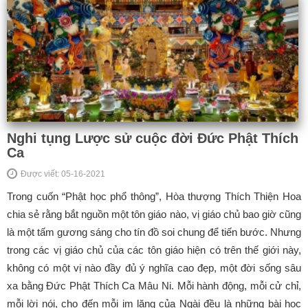
Nghi tụng Lược sử cuộc đời Đức Phật Thích
Ca
Được viết: 05-16-2021
Trong cuốn “Phật học phổ thông”, Hòa thượng Thích Thiện Hoa
chia sẻ rằng bắt nguồn một tôn giáo nào, vị giáo chủ bao giờ cũng
là một tấm gương sáng cho tín đồ soi chung để tiến bước. Nhưng
trong các vị giáo chủ của các tôn giáo hiện có trên thế giới này,
không có một vị nào đầy đủ ý nghĩa cao đẹp, một đời sống sâu
xa bằng Đức Phật Thích Ca Mâu Ni. Mỗi hành động, mỗi cử chỉ,
mỗi lời nói, cho đến mỗi im lặng của Ngài đều là những bài học