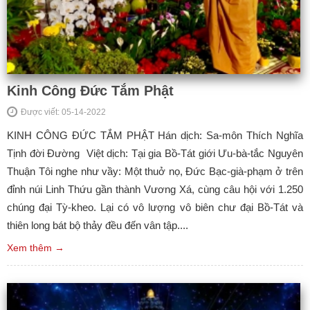
Kinh Công Đức Tắm Phật
Được viết: 05-14-2022
KINH CÔNG ĐỨC TẮM PHẬT Hán dịch: Sa-môn Thích Nghĩa
Tịnh đời Đường Việt dịch: Tại gia Bồ-Tát giới Ưu-bà-tắc Nguyên
Thuận Tôi nghe như vầy: Một thuở nọ, Đức Bạc-già-phạm ở trên
đỉnh núi Linh Thứu gần thành Vương Xá, cùng câu hội với 1.250
chúng đại Tỳ-kheo. Lại có vô lượng vô biên chư đại Bồ-Tát và
thiên long bát bộ thảy đều đến vân tập....
Xem thêm →