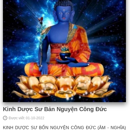
Kinh Dược Sư Bản Nguyện Công Đức
Được viết: 01-10-2022
KINH DƯỢC SƯ BỔN NGUYỆN CÔNG ĐỨC (ÂM - NGHĨA)