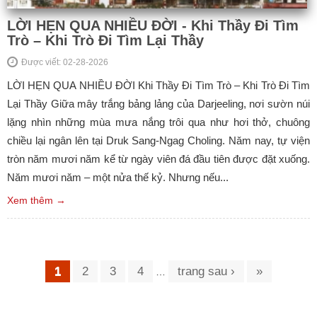
LỜI HẸN QUA NHIỀU ĐỜI - Khi Thầy Đi Tìm
Trò – Khi Trò Đi Tìm Lại Thầy
Được viết: 02-28-2026
LỜI HẸN QUA NHIỀU ĐỜI Khi Thầy Đi Tìm Trò – Khi Trò Đi Tìm
Lại Thầy Giữa mây trắng bảng lảng của Darjeeling, nơi sườn núi
lặng nhìn những mùa mưa nắng trôi qua như hơi thở, chuông
chiều lại ngân lên tại Druk Sang-Ngag Choling. Năm nay, tự viện
tròn năm mươi năm kể từ ngày viên đá đầu tiên được đặt xuống.
Năm mươi năm – một nửa thế kỷ. Nhưng nếu...
Xem thêm →
Trang
1
2
3
4
trang sau ›
»
…