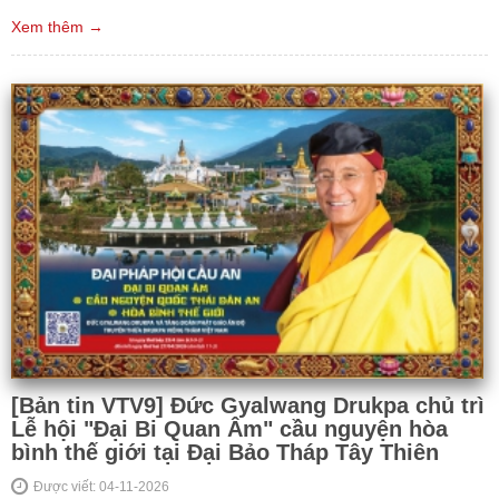
Xem thêm →
[Bản tin VTV9] Đức Gyalwang Drukpa chủ trì
Lễ hội "Đại Bi Quan Âm" cầu nguyện hòa
bình thế giới tại Đại Bảo Tháp Tây Thiên
Được viết: 04-11-2026