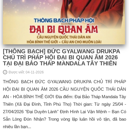
[THÔNG BẠCH] ĐỨC GYALWANG DRUKPA
CHỦ TRÌ PHÁP HỘI ĐẠI BI QUAN ÂM 2026
TẠI ĐẠI BẢO THÁP MANDALA TÂY THIÊN
Được viết: 04-11-2026
THÔNG BẠCH ĐỨC GYALWANG DRUKPA CHỦ TRÌ PHÁP
HỘI ĐẠI BI QUAN ÂM 2026 CẦU NGUYỆN QUỐC THÁI DÂN
AN - HÒA BÌNH THẾ GIỚI Địa điểm: Đại Bảo Tháp Mandala Tây
Thiên (Xã Đại Đình, Tỉnh Phú Thọ) Thời gian: Từ ngày 25/04 -
27/04/2026 "Đại Duyên Lành" Định Hình Lại Vận Mệnh – Bạn Có
Sẵn Lòng Đón Nhận? Trong vòng lặp luân hồi vô tận, đã bao
nhiêu lần bạn...