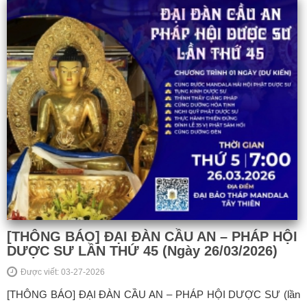
[THÔNG BÁO] ĐẠI ĐÀN CẦU AN – PHÁP HỘI
DƯỢC SƯ LẦN THỨ 45 (Ngày 26/03/2026)
Được viết: 03-27-2026
[THÔNG BÁO] ĐẠI ĐÀN CẦU AN – PHÁP HỘI DƯỢC SƯ (lần