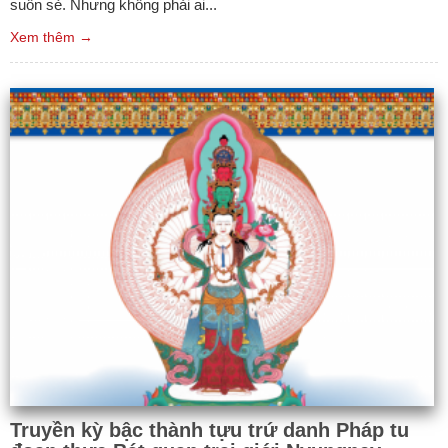
suôn sẻ. Nhưng không phải ai...
Xem thêm →
Truyền kỳ bậc thành tựu trứ danh Pháp tu