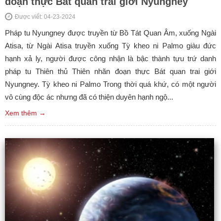
đoạn thực Bát quan trai giới Nyungney
Được viết: 04-23-2024
Pháp tu Nyungney được truyền từ Bồ Tát Quan Âm, xuống Ngài
Atisa, từ Ngài Atisa truyền xuống Tỳ kheo ni Palmo giàu đức
hạnh xả ly, người được công nhận là bậc thành tựu trứ danh
pháp tu Thiên thủ Thiên nhãn đoạn thực Bát quan trai giới
Nyungney. Tỳ kheo ni Palmo Trong thời quá khứ, có một người
vô cùng độc ác nhưng đã có thiện duyên hạnh ngộ...
Xem thêm →