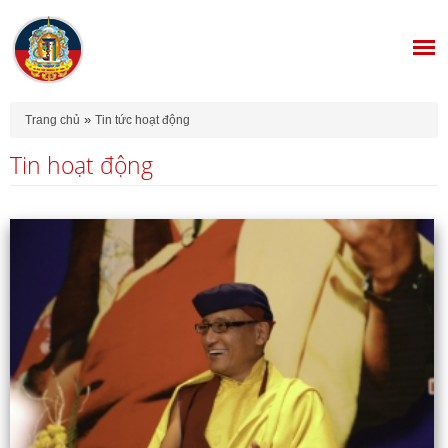
Bạn đang ở đây
»
Trang chủ
Tin tức hoạt động
Tin hoạt động