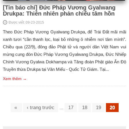
[Tin báo chí] Đức Pháp Vương Gyalwang
Drukpa: Thiên nhiên phản chiếu tâm hồn
Được viết: 09-23-2015
Theo Đức Pháp Vương Gyalwang Drukpa, để Trái Đất mãi mãi
xanh tươi “cần thanh lọc, loại bỏ những ô nhiễm nơi tâm mình”.
Chiều qua (22/9), đông đảo Phật tử và người dân Việt Nam vui
mừng cung đón Đức Pháp Vương Gyalwang Drukpa, Đức Nhiếp
Chính Vương Gyalwa Dokhampa và Tăng đoàn Phật giáo Ấn Độ
Truyền thừa Drukpa tại Văn Miếu - Quốc Tử Giám. Tại...
Xem thêm →
Trang
«
‹ trang trước
17
18
19
20
…