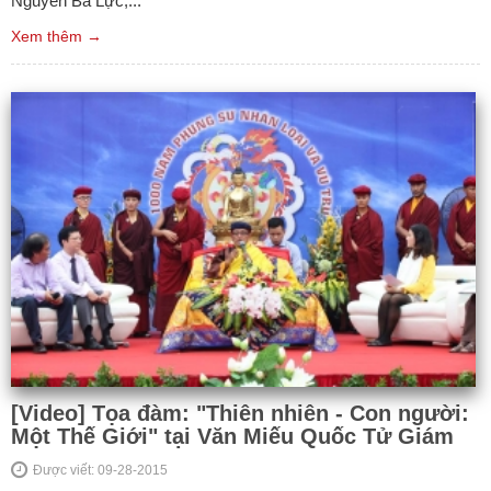
Nguyễn Bá Lực,...
Xem thêm →
[Video] Tọa đàm: "Thiên nhiên - Con người:
Một Thế Giới" tại Văn Miếu Quốc Tử Giám
Được viết: 09-28-2015