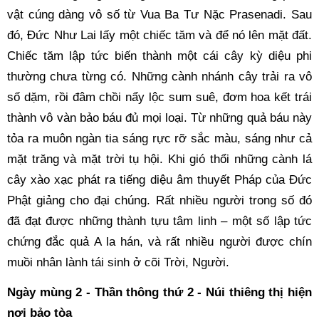
vật cúng dàng vô số từ Vua Ba Tư Nặc Prasenadi. Sau
đó, Đức Như Lai lấy một chiếc tăm và để nó lên mặt đất.
Chiếc tăm lập tức biến thành một cái cây kỳ diệu phi
thường chưa từng có. Những cành nhánh cây trải ra vô
số dặm, rồi đâm chồi nẩy lộc sum suê, đơm hoa kết trái
thành vô vàn bảo báu đủ mọi loại. Từ những quả báu này
tỏa ra muôn ngàn tia sáng rực rỡ sắc màu, sáng như cả
mặt trăng và mặt trời tụ hội. Khi gió thổi những cành lá
cây xào xạc phát ra tiếng diệu âm thuyết Pháp của Đức
Phật giảng cho đại chúng. Rất nhiều người trong số đó
đã đạt được những thành tựu tâm linh – một số lập tức
chứng đắc quả A la hán, và rất nhiều người được chín
muồi nhân lành tái sinh ở cõi Trời, Người.
Ngày mùng 2 - Thần thông thứ 2 - Núi thiêng thị hiện
nơi bảo tòa