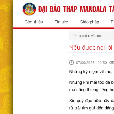
Giới thiệu
Tin tức
Giáo pháp
P
Bạn đang ở đây
»
Trang chủ
Văn hóa
Nếu được nói lời
07/09/2025 - 22:50
Những kỷ niệm về mẹ, v
Nhưng khi mái tóc đã bạ
mà cũng thiêng liêng h
Xin quý đạo hữu hãy d
từ trái tim gửi đến đấ