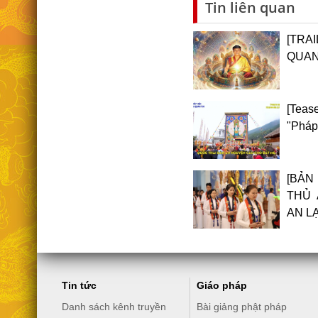
Tin liên quan
[TRA
QUAN
[Teas
"Pháp
[BẢN
THỦ 
AN L
Tin tức
Giáo pháp
Danh sách kênh truyền
Bài giảng phật pháp