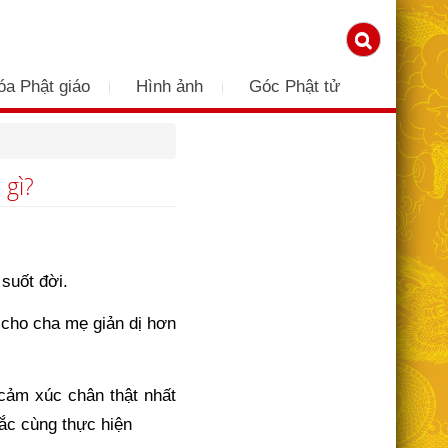
óa Phật giáo
Hình ảnh
Góc Phật tử
 gì?
suốt đời.
h cho cha mẹ giản dị hơn
cảm xúc chân thật nhất
ắc cùng thực hiện