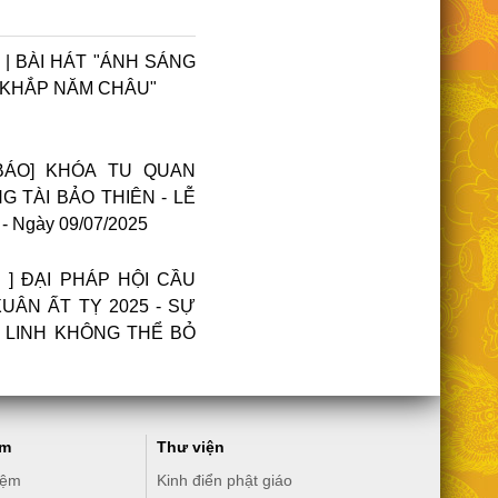
MV | BÀI HÁT "ÁNH SÁNG
I KHẮP NĂM CHÂU"
BÁO] KHÓA TU QUAN
G TÀI BẢO THIÊN - LỄ
- Ngày 09/07/2025
ER ] ĐẠI PHÁP HỘI CẦU
UÂN ẤT TỴ 2025 - SỰ
 LINH KHÔNG THỂ BỎ
âm
Thư viện
iệm
Kinh điển phật giáo