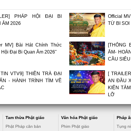
ILER] PHÁP HỘI ĐẠI BI
Official 
 ÂM 2026
TỪ BI SO
er MV] Bài Hát Chính Thức
[THÔNG 
 Hội Đại Bi Quan Âm 2026"
ÂM- HOÀN
CẦU SIÊU 
 TIN VTV9] THIỀN TRÀ ĐẠI
​[ TRAIL
ẤN - HÀNH TRÌNH TÌM VỀ
AN ĐẦU X
ẠC
KIỆN TÂM
LỠ
Tam thừa Phật giáo
Văn hóa Phật giáo
Pháp 
Phật Pháp căn bản
Phim Phật giáo
Tụng n