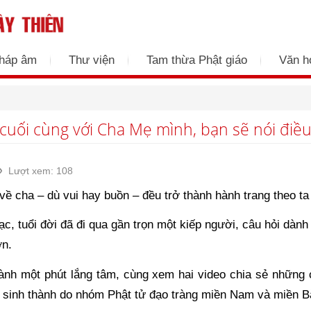
háp âm
Thư viện
Tam thừa Phật giáo
Văn h
 cuối cùng với Cha Mẹ mình, bạn sẽ nói điều
Lượt xem: 108
ề cha – dù vui hay buồn – đều trở thành hành trang theo ta 
c, tuổi đời đã đi qua gần trọn một kiếp người, câu hỏi dàn
ơn.
ành một phút lắng tâm, cùng xem hai video chia sẻ những 
ng sinh thành do nhóm Phật tử đạo tràng miền Nam và miền B