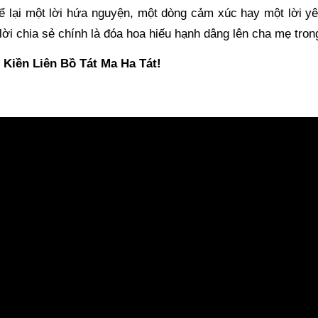
ể lại một lời hứa nguyện, một dòng cảm xúc hay một lời y
lời chia sẻ chính là đóa hoa hiếu hạnh dâng lên cha mẹ tro
Kiền Liên Bồ Tát Ma Ha Tát!