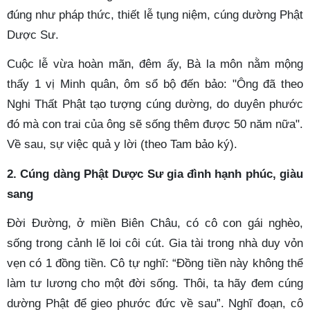
đúng như pháp thức, thiết lễ tụng niệm, cúng dường Phật
Dược Sư.
Cuộc lễ vừa hoàn mãn, đêm ấy, Bà la môn nằm mộng
thấy 1 vị Minh quân, ôm sổ bộ đến bảo: "Ông đã theo
Nghi Thất Phật tạo tượng cúng dường, do duyên phước
đó mà con trai của ông sẽ sống thêm được 50 năm nữa".
Về sau, sự việc quả y lời (theo Tam bảo ký).
2. Cúng dàng Phật Dược Sư gia đình hạnh phúc, giàu
sang
Đời Đường, ở miền Biên Châu, có cô con gái nghèo,
sống trong cảnh lẽ loi côi cút. Gia tài trong nhà duy vỏn
vẹn có 1 đồng tiền. Cô tự nghĩ: “Đồng tiền này không thể
làm tư lương cho một đời sống. Thôi, ta hãy đem cúng
dường Phật để gieo phước đức về sau”. Nghĩ đoạn, cô