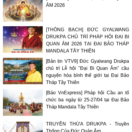
ÂM 2026
[THÔNG BẠCH] ĐỨC GYALWANG
DRUKPA CHỦ TRÌ PHÁP HỘI ĐẠI BI
QUAN ÂM 2026 TẠI ĐẠI BẢO THÁP
MANDALA TÂY THIÊN
[Bản tin VTV9] Đức Gyalwang Drukpa
chủ trì Lễ hội "Đại Bi Quan Âm" cầu
nguyện hòa bình thế giới tại Đại Bảo
Tháp Tây Thiên
[Báo VnExpress] Pháp hội Cầu an tổ
chức ba ngày từ 25-27/04 tại Đại Bảo
Tháp Mandala Tây Thiên
TRUYỀN THỪA DRUKPA - Truyền
Thống Của Đức Quán Âm