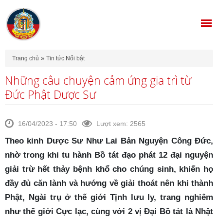
Bạn đang ở đây
»
Trang chủ
Tin tức Nổi bật
Những câu chuyện cảm ứng gia trì từ
Đức Phật Dược Sư
16/04/2023 - 17:50
Lượt xem: 2565
Theo kinh Dược Sư Như Lai Bản Nguyện Công Đức,
nhờ trong khi tu hành Bồ tát đạo phát 12 đại nguyện
giải trừ hết thảy bệnh khổ cho chúng sinh, khiến họ
đầy đủ căn lành và hướng về giải thoát nên khi thành
Phật, Ngài trụ ở thế giới Tịnh lưu ly, trang nghiêm
như thế giới Cực lạc, cùng với 2 vị Đại Bồ tát là Nhật