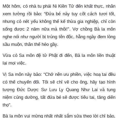
Một hôm, có nhà tu phái Ni Kiền Tử đến khất thực, nhân
xem tướng rồi bảo: “Đứa bé này tuy cốt cách tươi tốt,
nhưng có nét yểu không thể kế thừa gia nghiệp, chỉ còn
sống được 2 năm nữa mà thôi!”. Vợ chồng Bà la môn
nghe nói như người bị trúng tên độc, hằng ngày đem lòng
sầu muộn, thân thể héo gầy.
Vừa có Sa môn đệ tử Phật đi đến, Bà la môn liền thuật
lại mọi việc.
Vị Sa môn này bảo: “Chớ nên ưu phiền, việc hoạ tai đều
có thể chuyển đổi. Tôi sẽ chỉ vẽ cho ông, hãy tạo hình
tượng Đức Dược Sư Lưu Ly Quang Như Lai và tụng
niệm cúng dường, tất đứa bé sẽ được tiêu tai, tăng diên
thọ".
Bà la môn vui mừng nhất nhất sắm sửa theo lời chỉ bảo,