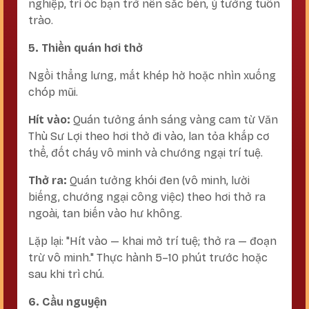
nghiệp, trí óc bạn trở nên sắc bén, ý tưởng tuôn
trào.
5. Thiền quán hơi thở
Ngồi thẳng lưng, mắt khép hờ hoặc nhìn xuống
chóp mũi.
Hít vào:
Quán tưởng ánh sáng vàng cam từ Văn
Thù Sư Lợi theo hơi thở đi vào, lan tỏa khắp cơ
thể, đốt cháy vô minh và chướng ngại trí tuệ.
Thở ra:
Quán tưởng khói đen (vô minh, lười
biếng, chướng ngại công việc) theo hơi thở ra
ngoài, tan biến vào hư không.
Lặp lại: "Hít vào — khai mở trí tuệ; thở ra — đoạn
trừ vô minh." Thực hành 5–10 phút trước hoặc
sau khi trì chú.
6. Cầu nguyện