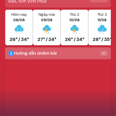
Đảo, tỉnh Vĩnh Phúc
Hôm nay
Ngày mai
Thứ 2
Thứ 3
08/08
09/08
10/08
11/08
26° / 34°
27° / 34°
26° / 34°
28° / 35°
Hướng dẫn chiêm bái