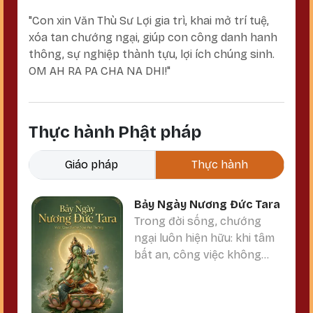
"Con xin Văn Thù Sư Lợi gia trì, khai mở trí tuệ,
xóa tan chướng ngại, giúp con công danh hanh
thông, sự nghiệp thành tựu, lợi ích chúng sinh.
OM AH RA PA CHA NA DHI!"
Thực hành Phật pháp
Giáo pháp
Thực hành
Bảy Ngày Nương Đức Tara
Trong đời sống, chướng
ngại luôn hiện hữu: khi tâm
bất an, công việc không
thuận, gặp lời thị phi, mâu
thuẫn, mệt mỏi hay đứng
trước những điều chưa biết.