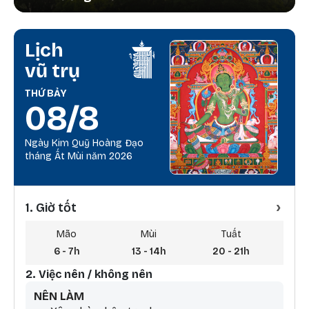
Lịch
vũ trụ
THỨ BẢY
08/8
Ngày Kim Quỹ Hoàng Đạo
tháng Ất Mùi năm 2026
›
1. Giờ tốt
Mão
Mùi
Tuất
6 - 7h
13 - 14h
20 - 21h
3 
2. Việc nên / không nên
NÊN LÀM