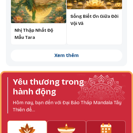
Sống Biết Ơn Giữa Đời
Vội Vã
Nhị Thập Nhất Độ
Mẫu Tara
Xem thêm
Yêu thương trong
hành động
Hôm nay, bạn đến với Đại Bảo Tháp Mandala Tây
Thiên để...