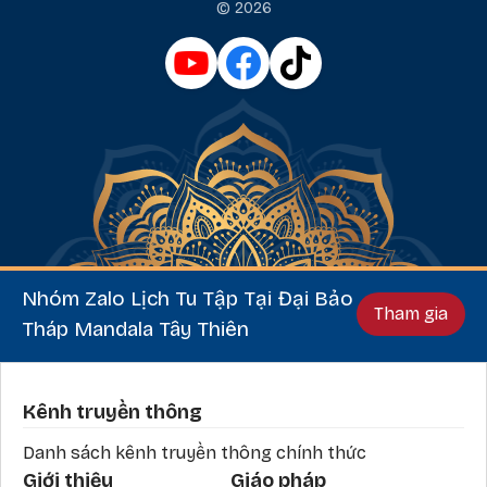
© 2026
Nhóm Zalo Lịch Tu Tập Tại Đại Bảo
Tham gia
Tháp Mandala Tây Thiên
Phần chân
Kênh truyền thông
Danh sách kênh truyền thông chính thức
Giới thiệu
Giáo pháp