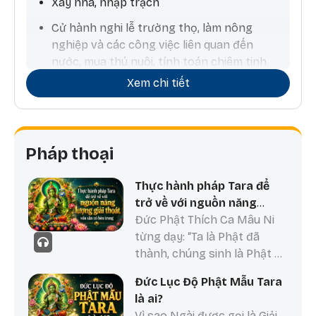
Xây nhà, nhập trạch
Cử hành nghi lễ trường thọ, làm nông
nghiệp và các công việc liên quan đến
nước, mua thú nuôi, tính toán chiêm tinh
Xem chi tiết
Pháp thoại
Thực hành pháp Tara để
trở về với nguồn năng
lượng giải thoát vốn sẵn có
Đức Phật Thích Ca Mâu Ni
bên trong
từng dạy: “Ta là Phật đã
thành, chúng sinh là Phật sẽ
thành.” Thực hành pháp
Đức Lục Độ Phật Mẫu Tara
Tara chính là con đường
là ai?
giúp chúng ta nuôi dưỡng
Vì sao Ngài được gọi là Giải