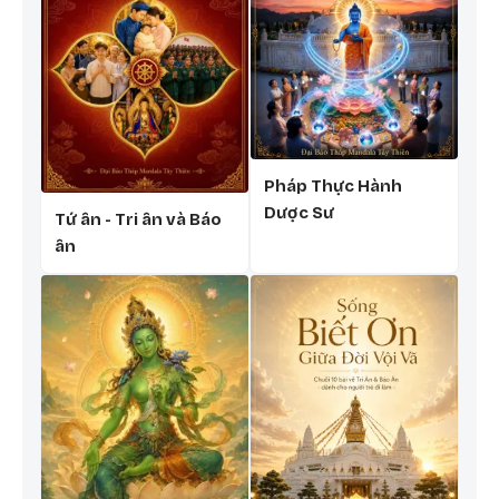
nhở mình: mình đã là Bồ Tát,
đã phát nguyện đi theo con
đường mà chư Phật và chư
Bồ Tát đã đi.
Pháp Thực Hành
Dược Sư
Tứ ân - Tri ân và Báo
ân