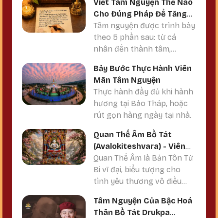
Viết Tâm Nguyện Thế Nào
cảm là phương tiện để giác
Cho Đúng Pháp Để Tăng
ngộ. Khi tâm chuyển hóa
Sức Mạnh Gia Trì?
Tâm nguyện được trình bày
qua Tam Mật (Thân - Khẩu -
theo 5 phần sau: từ cá
Ý), bạn vừa tịnh hóa nghiệp
nhân đến thành tâm,
chướng, vừa tích lũy phước
nguyện cầu, cam kết và hồi
đức, vừa khơi thông năng
Bảy Bước Thực Hành Viên
hướng - giúp tăng sức
lượng để tâm nguyện viên
Mãn Tâm Nguyện
mạnh gia trì theo nguyên lý
mãn ngay trong đời này.
Thực hành đầy đủ khi hành
Kim Cương Thừa.
hương tại Bảo Tháp, hoặc
rút gọn hàng ngày tại nhà.
Quan Thế Âm Bồ Tát
(Avalokiteshvara) - Viên
Mãn Tâm Nguyện Về Tình
Quan Thế Âm là Bản Tôn Từ
Cảm Hạnh Phúc
Bi vĩ đại, biểu tượng cho
tình yêu thương vô điều
kiện, chữa lành vết thương
Tâm Nguyện Của Bậc Hoá
tình cảm, kết duyên lành.
Thân Bồ Tát Drukpa
(Có thể thực hành thêm