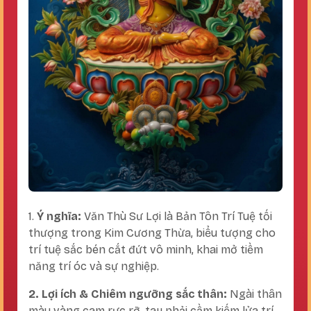
1.
Ý nghĩa:
Văn Thù Sư Lợi là Bản Tôn Trí Tuệ tối
thượng trong Kim Cương Thừa, biểu tượng cho
trí tuệ sắc bén cắt đứt vô minh, khai mở tiềm
năng trí óc và sự nghiệp.
2.
Lợi ích & Chiêm ngưỡng sắc thân
:
Ngài thân
màu vàng cam rực rỡ, tay phải cầm kiếm lửa trí