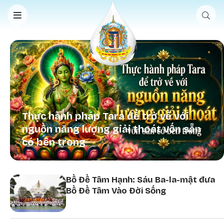
Nhảy đến nội dung
Thực hành pháp Tara để trở về với
nguồn năng lượng giải thoát vốn sẵn
có bên trong
Bồ Đề Tâm Hạnh: Sáu Ba-la-mật đưa
Bồ Đề Tâm Vào Đời Sống