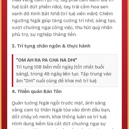
tuệ (cắt đứt phiền não), tay trái cầm hoa sen
xanh đỡ Kinh Bát Nhã (trí tuệ viên mãn). Chiêm
ngưỡng Ngài giúp tăng cường trí nhớ, sáng tạo,
vượt chướng ngại công việc, thu hút quý nhân
phù trợ, sự nghiệp thăng tiến.
3. Trì tụng chân ngôn & thực hành
"OM AH RA PA CHA NA DHI"
Trì tụng 108 biến mỗi ngày (tốt nhất buổi
sáng), trong 49 ngày liên tục. Tập trung vào
âm "DHI" cuối cùng để khai mở trí tuệ.
4. Thiền quán Bản Tôn
Quán tưởng Ngài ngồi trước mặt, ánh sáng
vàng cam từ thân Ngài tỏa vào đỉnh đầu bạn,
đốt cháy vô minh, khai thông luân xa trí tuệ.
Hình dung kiếm lửa cắt đứt chướng ngại sự