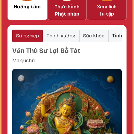
Hướng tâm
Thực hành
Xem lịch
Phật pháp
tu tập
Sự nghiệp
Thịnh vượng
Sức khỏe
Tình cảm
Văn Thù Sư Lợi Bồ Tát
Manjushri