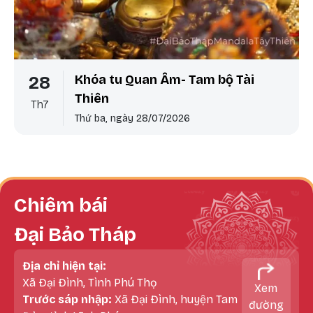
Khóa tu Quan Âm- Tam bộ Tài
28
Thiên
Th7
Thứ ba, ngày 28/07/2026
Chiêm bái
Đại Bảo Tháp
Địa chỉ hiện tại:
Xã Đại Đình, Tình Phú Thọ
Xem
Trước sáp nhập:
Xã Đại Đình, huyện Tam
đường