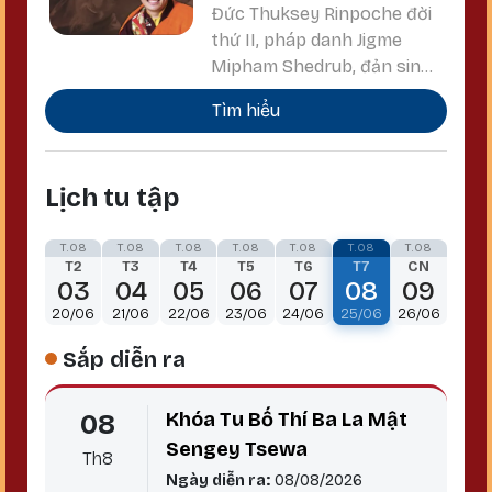
Thuksey Rinpoche
Đức Thuksey Rinpoche đời
pháp Tara cho tình duyên.)
thứ II, pháp danh Jigme
Mipham Shedrub, đản sinh
tại Chushul, Ladakh năm
Tìm hiểu
1986 vào ngày 10 tháng
Giêng (ngày vía Đức Liên
Hoa Sinh) lịch Kim cương
Lịch tu tập
thừa.
T.08
T.08
T.08
T.08
T.08
T.08
T.08
T2
T3
T4
T5
T6
T7
CN
03
04
05
06
07
08
09
20/06
21/06
22/06
23/06
24/06
25/06
26/06
Sắp diễn ra
Khóa Tu Bố Thí Ba La Mật
08
Sengey Tsewa
Th8
Ngày diễn ra:
08/08/2026